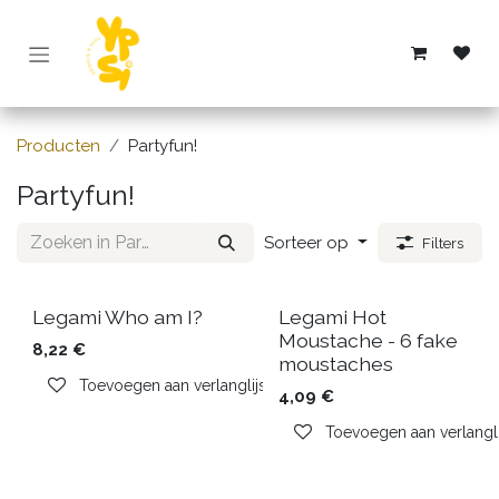
Overslaan naar inhoud
Producten
Partyfun!
Partyfun!
Sorteer op
Filters
Legami Who am I?
Legami Hot
Moustache - 6 fake
8,22
€
moustaches
Toevoegen aan verlanglijst
4,09
€
Toevoegen aan verlangli