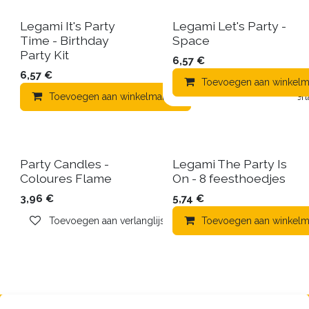
Legami It's Party
Legami Let's Party -
Time - Birthday
Space
Party Kit
6,57
€
6,57
€
Toevoegen aan winkelm
Toevoegen aan winkelmandje
Toevoegen aan verla
Party Candles -
Legami The Party Is
Coloures Flame
On - 8 feesthoedjes
3,96
€
5,74
€
Toevoegen aan verlanglijst
Toevoegen aan winkelm