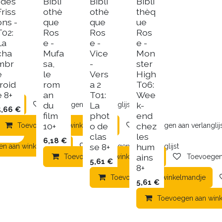
l des
Bibli
Bibli
Bibli
Friss
othè
othè
thèq
ons -
que
que
ue
T02:
Ros
Ros
Ros
La
e -
e -
e -
cha
Mufa
Vice
Mon
mbr
sa,
-
ster
e
le
Vers
High
froid
rom
a 2
T06:
e 8+
an
T01:
Wee
du
La
k-
mandje
Toevoegen aan verlanglijst
5,66
€
film
phot
end
10+
o de
chez
Toevoegen aan winkelmandje
Toevoegen aan verlanglij
clas
les
6,18
€
se 8+
hum
en aan winkelmandje
Toevoegen aan verlanglijst
ains
Toevoegen aan winkelmandje
Toevoegen 
5,61
€
8+
Toevoegen aan winkelmandje
5,61
€
Toevoegen aan win