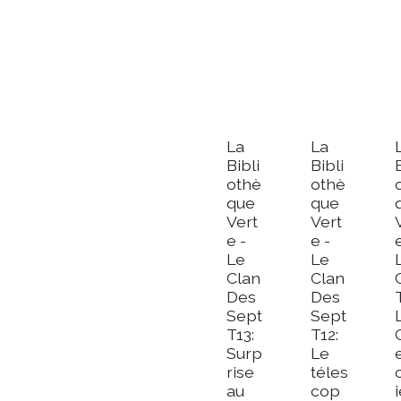
La
La
Bibli
Bibli
othè
othè
que
que
Vert
Vert
e -
e -
Le
Le
Clan
Clan
Des
Des
Sept
Sept
T13:
T12:
Surp
Le
rise
téles
au
cop