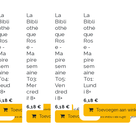
La
La
La
La
Bibli
Bibli
Bibli
Bibli
othè
othè
othè
othè
que
que
que
que
Ros
Ros
Ros
Ros
e -
e -
e -
e -
Ma
Ma
Ma
Ma
pire
pire
pire
pire
sem
sem
sem
sem
aine
aine
aine
aine
T04:
T03:
T05:
T01:
Jeud
Mer
Ven
Lund
 8+
cred
dred
i 8+
i! 8+
i 8+
6,18
€
6,18
€
6,18
€
6,18
€
mandje
Toevoegen aan winkelmandje
Toevoegen aan verlanglijst
Toevoegen aan verlanglij
Toevoegen aan win
en aan winkelmandje
Toevoegen aan winkelmandje
Toevoegen aan verlanglijst
Toevoegen aan winkelmandje
Toevoegen 