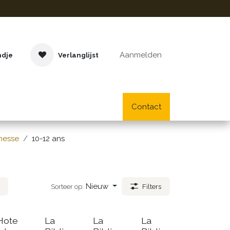
Aanmelden
ndje
Verlanglijst
Buitenspeelgoed
Cadeaus
Lifestyle
Contact
School- en bu
nesse
10-12 ans
Nieuw
Sorteer op:
Filters
Hote
La
La
La