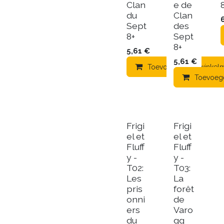
Clan
e de
du
Clan
Sept
des
8+
Sept
8+
5,61
€
5,61
€
Toevoegen aan winkel
Toevoeg
Frigi
Frigi
el et
el et
Fluff
Fluff
y -
y -
T02:
T03:
Les
La
pris
forêt
onni
de
ers
Varo
du
gg