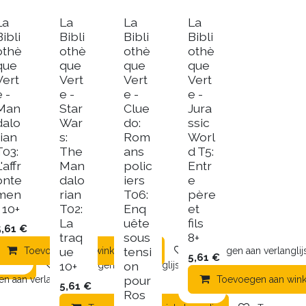
La
La
La
La
Bibli
Bibli
Bibli
Bibli
othè
othè
othè
othè
que
que
que
que
Vert
Vert
Vert
Vert
e -
e -
e -
e -
Man
Star
Clue
Jura
dalo
War
do:
ssic
rian
s:
Rom
Worl
T03:
The
ans
d T5:
'affr
Man
polic
Entr
onte
dalo
iers
e
men
rian
T06:
père
t 10+
T02:
Enq
et
La
uête
fils
5,61
€
traq
sous
8+
ue
tensi
Toevoegen aan winkelmandje
Toevoegen aan verlanglij
5,61
€
10+
on
mandje
Toevoegen aan verlanglijst
pour
n aan verlanglijst
Toevoegen aan win
5,61
€
Ros