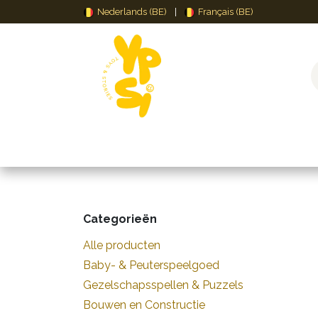
Overslaan naar inhoud
Nederlands (BE)
|
Français (BE)
Speelgoed
Puzzels & Spellen
Creat
Categorieën
Alle producten
Baby- & Peuterspeelgoed
Gezelschapsspellen & Puzzels
Bouwen en Constructie