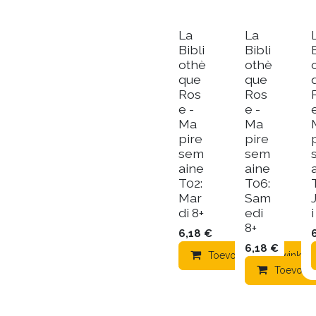
La
La
Bibli
Bibli
othè
othè
que
que
Ros
Ros
e -
e -
Ma
Ma
pire
pire
sem
sem
aine
aine
T02:
T06:
Mar
Sam
di 8+
edi
i
8+
6,18
€
6,18
€
Toevoegen aan winkel
Toevoeg