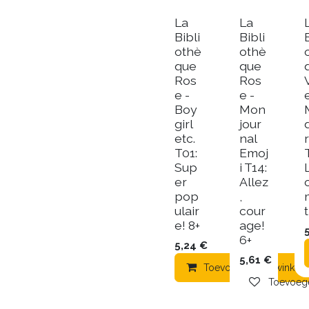
La
La
Bibli
Bibli
othè
othè
que
que
Ros
Ros
e -
e -
Boy
Mon
girl
jour
etc.
nal
T01:
Emoj
Sup
i T14:
L
er
Allez
pop
,
ulair
cour
e! 8+
age!
6+
5,24
€
5,61
€
Toevoegen aan winkel
Toevoege