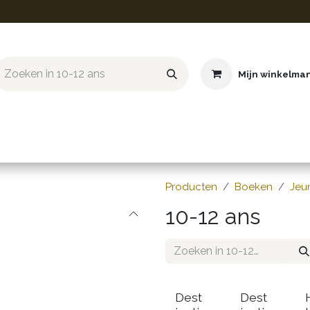
Mijn winkelma
ief & Hobby
Educatief & STEM
Knuffels
Boeken
Producten
Boeken
Jeu
10-12 ans
Dest
Dest