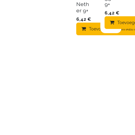
Neth
9+
er 9+
6,42
€
6,42
€
Toevoeg
Toevoegen aan winkel