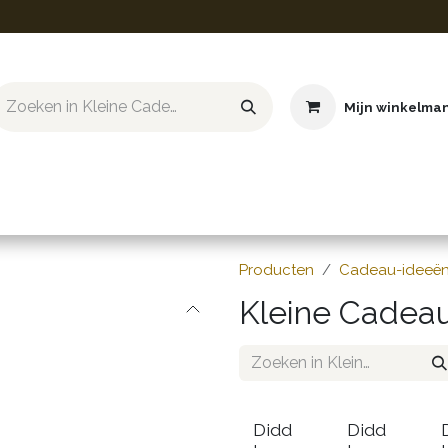
Mijn winkelma
ief & Hobby
Educatief & STEM
Knuffels
Boeken
Producten
Cadeau-ideeë
Kleine Cadeau
Didd
Didd