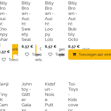
Billy
Billy
Billy
Billy
Bro
Bro
Bro
Bro
wn -
wn -
wn -
wn -
Auc
Auc
Auc
Auc
!:
h!:
h!:
h!:
Cho
Swe
Loo
Bub
mpy
ety
py
bly
Shar
Seal
Lob
Octo
k
6,57
€
6,57
€
6,57
€
en aan winkelmandje
Toevoegen aan verlanglijst
6,57
€
mandje
Toevoegen aan verlanglijst
Toevoegen aan verlanglijst
Toevoegen aan verlanglijst
Toevoegen aan win
Toevoegen aan verlanglijst
Kenji
John
Kidsf
Toi-
toy -
un -
Toys
Tiny
Glitt
Nois
-
-K
er
e
Kids
Cam
Gala
Putt
cove
era
xy
y
ry: