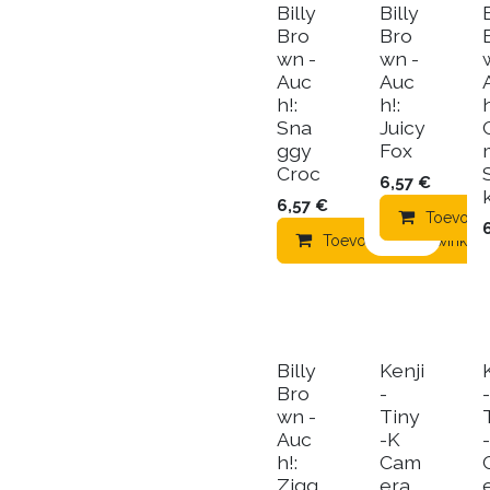
Billy
Billy
Bro
Bro
wn -
wn -
Auc
Auc
h!:
h!:
h
Sna
Juicy
ggy
Fox
Croc
6,57
€
6,57
€
Toevoeg
Toevoegen aan winkel
Billy
Kenji
Bro
-
-
wn -
Tiny
Auc
-K
h!:
Cam
Zigg
era