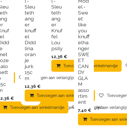
 -
l -
l -
Mod
Sleu
Sleu
Sleu
el -
telh
telh
telh
Swe
ang
ang
ang
et
er
er
er
like
Knuf
knuff
Knuf
you
el
el
fel
knuff
Didd
Didd
Lou
elha
le
lina
psily
nger
met
oran
SWE
12,36
€
roze
je
ET
salo
jurk
CAN
Toevoegen aan winkelmandje
pett
15c
DY
e
m
GLA
mandje
Toevoegen aan verlanglijst
15c
M
12,36
€
m
asso
rtim
Toevoegen aan winkelmandje
Toevoegen 
12,36
€
ent
en aan winkelmandje
Toevoegen aan winkelmandje
Toevoegen aan verlanglijst
Toevoegen aan verlanglij
7,40
€
Toevoegen aan win