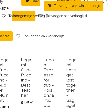
dy
Toevoegen aan winkelmandje
Toevoegen 
Toevoegen aan winkelmandje
6,57
€
en aan winkelmandje
Toevoegen aan verlanglijst
Toevoegen aan verlanglijst
mandje
Toevoegen aan verlanglijst
Lega
Lega
Lega
Lega
mi
mi
mi
mi
Cup-
Cup-
Espr
Let's
Pucc
Pucc
esso
get
ino -
ino -
for
lost
Sup
Best
two -
toge
er
Teac
Pois
ther
Mum
her
on/a
-
my
ntid
Bag
9,88
€
ote
agel
9,88
€