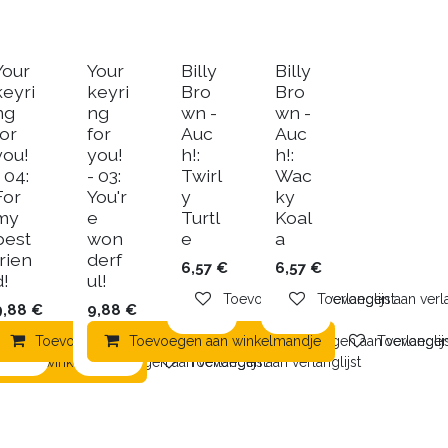
Your
Your
Billy
Billy
keyri
keyri
Bro
Bro
ng
ng
wn -
wn -
for
for
Auc
Auc
you!
you!
h!:
h!:
- 04:
- 03:
Twirl
Wac
For
You'r
y
ky
my
e
Turtl
Koal
best
won
e
a
frien
derf
6,57
€
6,57
€
d!
ul!
Toevoegen aan verlanglijst
Toevoegen aan verla
9,88
€
9,88
€
Toevoegen aan winkelmandje
Toevoegen aan winkelmandje
Toevoegen aan verlanglij
Toevoegen 
mandje
en aan winkelmandje
Toevoegen aan verlanglijst
Toevoegen aan verlanglijst