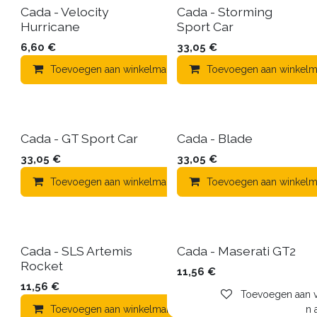
Cada - Velocity
Cada - Storming
Hurricane
Sport Car
6,60
€
33,05
€
Toevoegen aan winkelmandje
Toevoegen aan winkelm
Toevoegen aa
Cada - GT Sport Car
Cada - Blade
33,05
€
33,05
€
Toevoegen aan winkelmandje
Toevoegen aan winkelm
Toevoegen aa
Cada - SLS Artemis
Cada - Maserati GT2
Rocket
11,56
€
11,56
€
Toevoegen aan ve
Toevoegen aan winkelmandje
Toevoegen aa