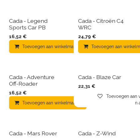
Cada - Legend
Cada - Citroën C4
Sports Car PB
WRC
16,52
€
24,79
€
Toevoegen aan winkelmandje
Toevoegen aan winkelm
Toevoegen aa
Cada - Adventure
Cada - Blaze Car
Off-Roader
22,31
€
16,52
€
Toevoegen aan ve
Toevoegen aan winkelmandje
Toevoegen aa
Cada - Mars Rover
Cada - Z-Wind