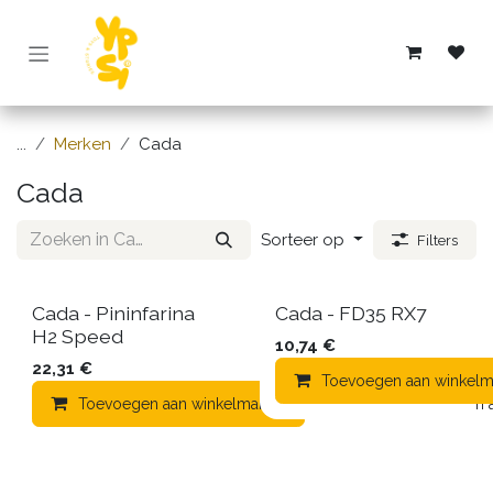
Overslaan naar inhoud
...
Merken
Cada
Cada
Sorteer op
Filters
Cada - Pininfarina
Cada - FD35 RX7
H2 Speed
10,74
€
22,31
€
Toevoegen aan winkelm
Toevoegen aan winkelmandje
Toevoegen aa