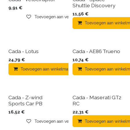
Shuttle Discovery
9,91
€
11,56
€
Toevoegen aan verlanglijst
Toevoegen aan winkelm
Cada - Lotus
Cada - AE86 Trueno
24,79
€
10,74
€
Toevoegen aan winkelmandje
Toevoegen aan winkelm
Toevoegen aa
Cada - Z-wind
Cada - Maserati GT2
Sports Car PB
RC
16,52
€
22,31
€
Toevoegen aan verlanglijst
Toevoegen aan winkelm