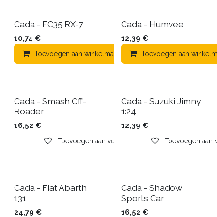
Cada - FC35 RX-7
Cada - Humvee
10,74
€
12,39
€
Toevoegen aan winkelmandje
Toevoegen aan winkelm
Toevoegen aa
Cada - Smash Off-
Cada - Suzuki Jimny
Roader
1:24
16,52
€
12,39
€
Toevoegen aan verlanglijst
Toevoegen aan ve
Cada - Fiat Abarth
Cada - Shadow
131
Sports Car
24,79
€
16,52
€