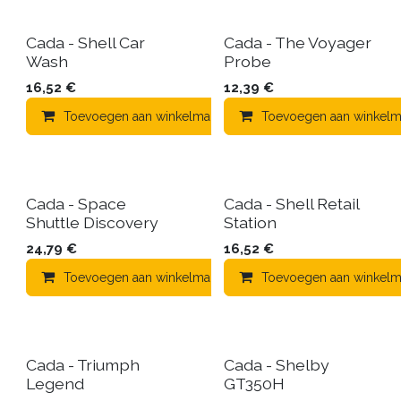
Cada - Shell Car
Cada - The Voyager
Wash
Probe
16,52
€
12,39
€
Toevoegen aan winkelmandje
Toevoegen aan winkelm
Toevoegen aa
Cada - Space
Cada - Shell Retail
Shuttle Discovery
Station
24,79
€
16,52
€
Toevoegen aan winkelmandje
Toevoegen aan winkelm
Toevoegen aa
Cada - Triumph
Cada - Shelby
Legend
GT350H