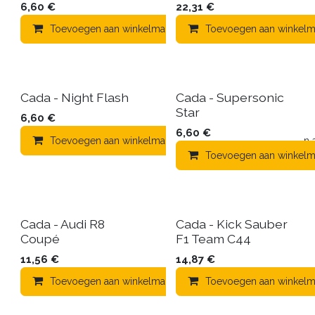
6,60
€
22,31
€
Toevoegen aan winkelmandje
Toevoegen aan winkelm
Toevoegen aa
Cada - Night Flash
Cada - Supersonic
Star
6,60
€
6,60
€
Toevoegen aan winkelmandje
Toevoegen aa
Toevoegen aan winkelm
Cada - Audi R8
Cada - Kick Sauber
Coupé
F1 Team C44
11,56
€
14,87
€
Toevoegen aan winkelmandje
Toevoegen aan winkelm
Toevoegen aa