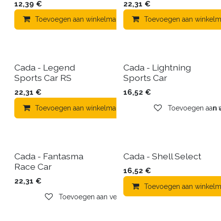
12,39
€
22,31
€
Toevoegen aan winkelmandje
Toevoegen aan winkelm
Toevoegen aa
Cada - Legend
Cada - Lightning
Sports Car RS
Sports Car
22,31
€
16,52
€
Toevoegen aan winkelmandje
Toevoegen aan ve
Toevoegen aa
Cada - Fantasma
Cada - Shell Select
Race Car
16,52
€
22,31
€
Toevoegen aan winkelm
Toevoegen aan verlanglijst