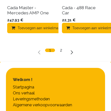
Cada Master -
Cada - 488 Race
Mercedes AMP One
Car
247,93
€
22,31
€
Toevoegen aan winkelmandje
Toevoegen aan winkelm
Toevoegen aa
1
2
Welkom !
Startpagina
Ons verhaal
Leveringsmethoden
Algemene verkoopvoorwaarden