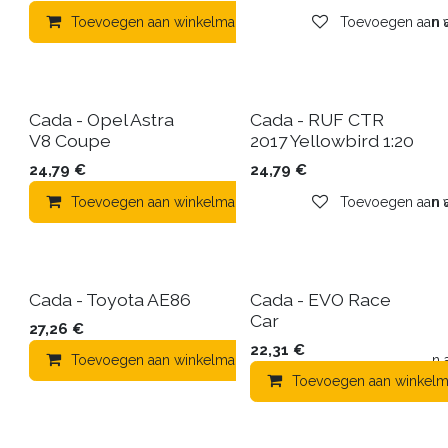
Toevoegen aan winkelmandje
Toevoegen aan ve
Toevoegen aa
Cada - Opel Astra
Cada - RUF CTR
V8 Coupe
2017 Yellowbird 1:20
24,79
€
24,79
€
Toevoegen aan winkelmandje
Toevoegen aan ve
Toevoegen aa
Cada - Toyota AE86
Cada - EVO Race
Car
27,26
€
22,31
€
Toevoegen aan winkelmandje
Toevoegen aa
Toevoegen aan winkelm