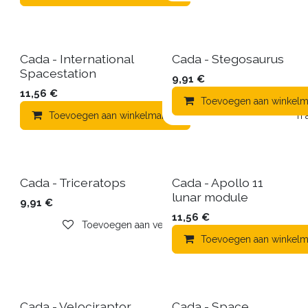
Cada - International
Cada - Stegosaurus
Spacestation
9,91
€
11,56
€
Toevoegen aan winkelm
Toevoegen aan winkelmandje
Toevoegen aa
Cada - Triceratops
Cada - Apollo 11
lunar module
9,91
€
11,56
€
Toevoegen aan verlanglijst
Toevoegen aan winkelm
Cada - Velociraptor
Cada - Space