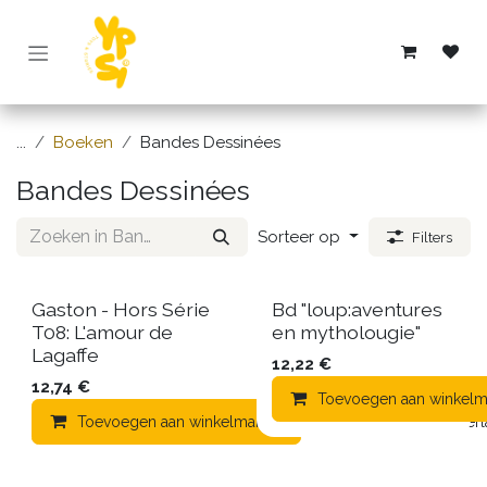
Overslaan naar inhoud
...
Boeken
Bandes Dessinées
Bandes Dessinées
Sorteer op
Filters
Gaston - Hors Série
Bd "loup:aventures
T08: L'amour de
en mytholougie"
Lagaffe
12,22
€
12,74
€
Toevoegen aan winkelm
Toevoegen aan winkelmandje
Toevoegen aan verla