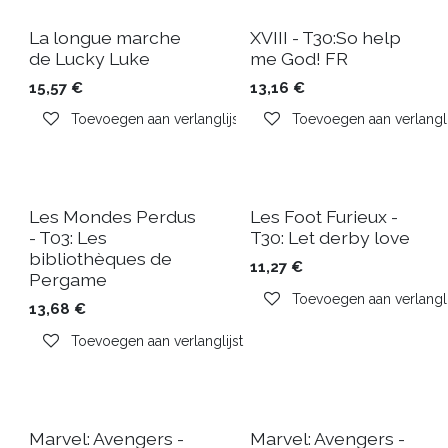
La longue marche
XVIII - T30:So help
de Lucky Luke
me God! FR
15,57
€
13,16
€
Toevoegen aan verlanglijst
Toevoegen aan verlangli
Les Mondes Perdus
Les Foot Furieux -
- T03: Les
T30: Let derby love
bibliothèques de
11,27
€
Pergame
Toevoegen aan verlangli
13,68
€
Toevoegen aan verlanglijst
Marvel: Avengers -
Marvel: Avengers -