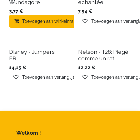
Wundagore
echantée
3,77
€
7,54
€
Toevoegen aan winkelmandje
Toevoegen aan verlangli
Toevoegen aan verla
Disney - Jumpers
Nelson - T28: Piégé
FR
comme un rat
14,15
€
12,22
€
Toevoegen aan verlanglijst
Toevoegen aan verlangli
Welkom !