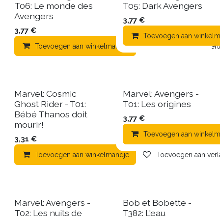
T06: Le monde des
T05: Dark Avengers
Avengers
3,77
€
3,77
€
Toevoegen aan winkelm
Toevoegen aan winkelmandje
Toevoegen aan verla
Marvel: Cosmic
Marvel: Avengers -
Ghost Rider - T01:
T01: Les origines
Bébé Thanos doit
3,77
€
mourir!
Toevoegen aan winkelm
3,31
€
Toevoegen aan winkelmandje
Toevoegen aan verla
Marvel: Avengers -
Bob et Bobette -
T02: Les nuits de
T382: L'eau