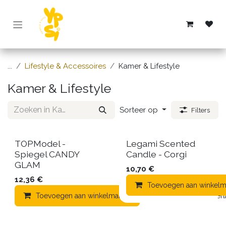
Overslaan naar inhoud
...
Lifestyle & Accessoires
Kamer & Lifestyle
Kamer & Lifestyle
Sorteer op
Filters
TOPModel -
Legami Scented
Spiegel CANDY
Candle - Corgi
GLAM
10,70
€
12,36
€
Toevoegen aan winkelm
Toevoegen aan winkelmandje
Toevoegen aan verla