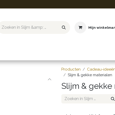
Mijn winkelma
ief & Hobby
Educatief & STEM
Knuffels
Boeken
Producten
Cadeau-ideeë
Slijm & gekke materialen
Slijm & gekke