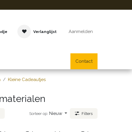
Aanmelden
ndje
Verlanglijst
Buitenspeelgoed
Cadeaus
Lifestyle
Contact
School- en bu
n
Kleine Cadeautjes
 materialen
Nieuw
Sorteer op:
Filters