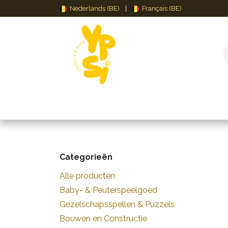
Overslaan naar inhoud
Nederlands (BE)
|
Français (BE)
Speelgoed
Puzzels & Spellen
Creat
Categorieën
Alle producten
Baby- & Peuterspeelgoed
Gezelschapsspellen & Puzzels
Bouwen en Constructie