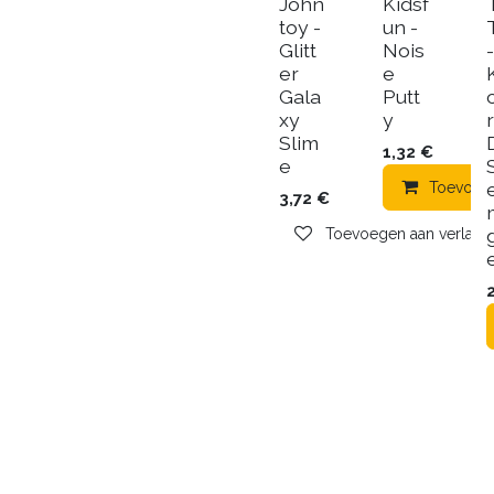
John
Kidsf
toy -
un -
Glitt
Nois
-
er
e
Gala
Putt
xy
y
r
Slim
1,32
€
e
Toevoeg
3,72
€
g
Toevoegen aan verlangli