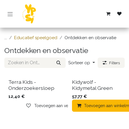
Overslaan naar inhoud
...
Educatief speelgoed
Ontdekken en observatie
Ontdekken en observatie
Sorteer op
Filters
Terra Kids -
Kidywolf -
Onderzoekersloep
Kidymetal Green
12,40
€
57,77
€
Toevoegen aan verlanglijst
Toevoegen aan winkelm