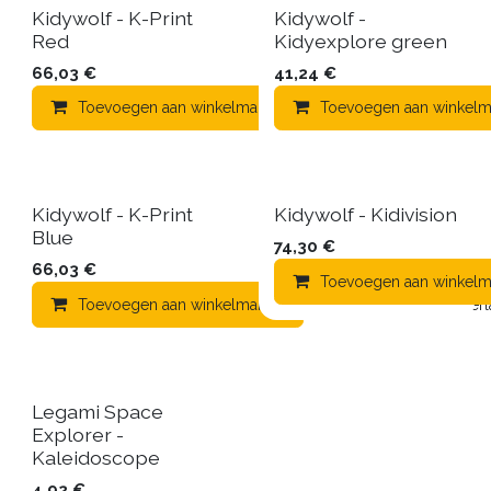
Kidywolf - K-Print
Kidywolf -
Red
Kidyexplore green
66,03
€
41,24
€
Toevoegen aan winkelmandje
Toevoegen aan winkelm
Toevoegen aan verla
Kidywolf - K-Print
Kidywolf - Kidivision
Blue
74,30
€
66,03
€
Toevoegen aan winkelm
Toevoegen aan winkelmandje
Toevoegen aan verla
Legami Space
Explorer -
Kaleidoscope
4,92
€