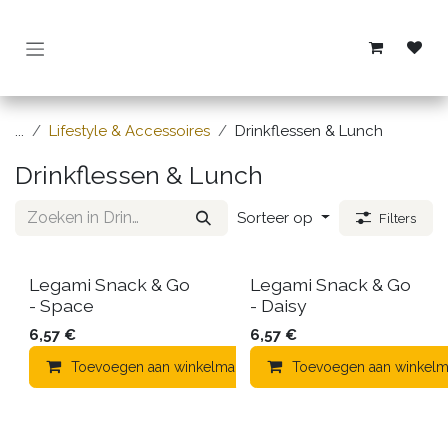
Overslaan naar inhoud
...
Lifestyle & Accessoires
Drinkflessen & Lunch
Drinkflessen & Lunch
Sorteer op
Filters
Legami Snack & Go
Legami Snack & Go
- Space
- Daisy
6,57
€
6,57
€
Toevoegen aan winkelmandje
Toevoegen aan winkelm
Toevoegen aan verla