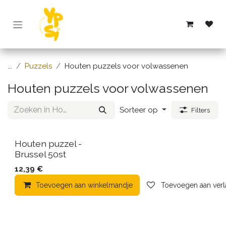
Overslaan naar inhoud
...
Puzzels
Houten puzzels voor volwassenen
Houten puzzels voor volwassenen
Sorteer op
Filters
Houten puzzel -
Brussel 50st
12,39
€
Toevoegen aan winkelmandje
Toevoegen aan verla