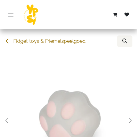
Overslaan naar inhoud
Fidget toys & Friemelspeelgoed