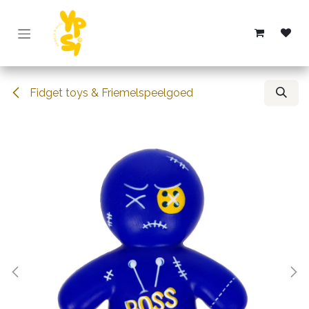
Overslaan naar inhoud
Fidget toys & Friemelspeelgoed