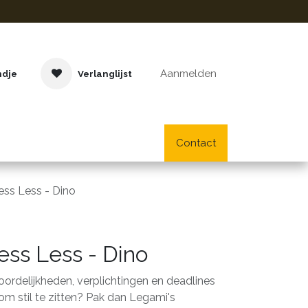
Aanmelden
ndje
Verlanglijst
Buitenspeelgoed
Cadeaus
Lifestyle
Contact
School- en bu
ess Less - Dino
ess Less - Dino
ordelijkheden, verplichtingen en deadlines
 om stil te zitten? Pak dan Legami's