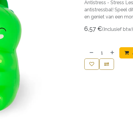
Antistress - Stress Le
antistressbal! Speel d
en geniet van een mom
6,57
€
(Inclusief btw)