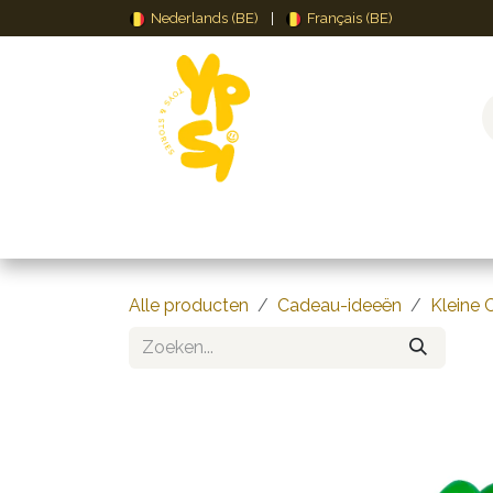
Overslaan naar inhoud
Nederlands (BE)
|
Français (BE)
Speelgoed
Puzzels & Spellen
Creat
Alle producten
Cadeau-ideeën
Kleine 