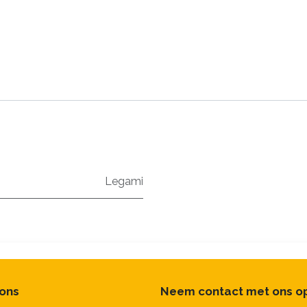
Legami
 ons
Neem contact met ons o