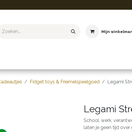
Mijn winkelma
ief & Hobby
Educatief & STEM
Knuffels
Boeken
Cadeautjes
Fidget toys & Friemelspeelgoed
Legami Str
Legami Str
School, werk, verantwo
laten je geen tijd over