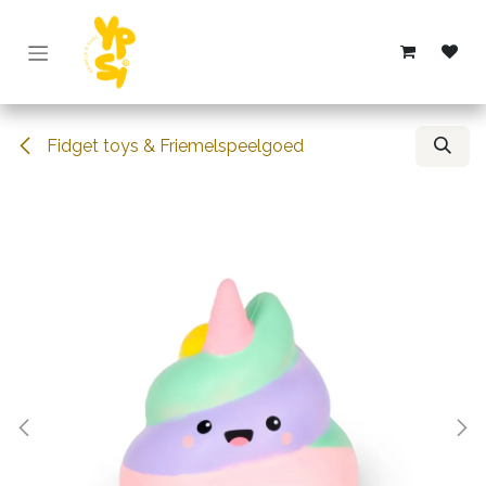
Overslaan naar inhoud
Fidget toys & Friemelspeelgoed