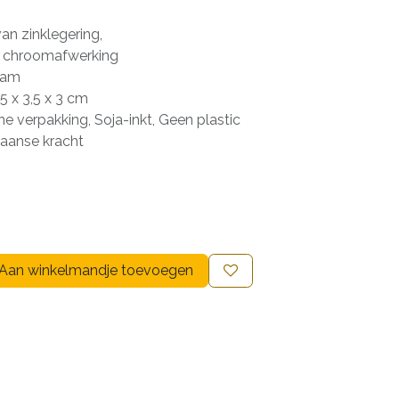
van zinklegering,
e chroomafwerking
ram
5 x 3,5 x 3 cm
e verpakking, Soja-inkt, Geen plastic
liaanse kracht
Aan winkelmandje toevoegen