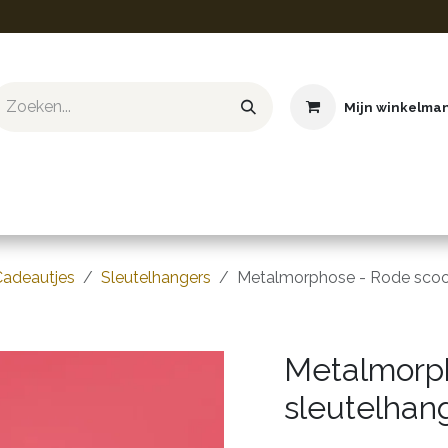
Mijn winkelma
ief & Hobby
Educatief & STEM
Knuffels
Boeken
Cadeautjes
Sleutelhangers
Metalmorphose - Rode scoot
Metalmorph
sleutelhan