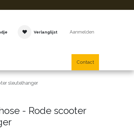
Aanmelden
ndje
Verlanglijst
Buitenspeelgoed
Cadeaus
Lifestyle
Contact
School- en bu
er sleutelhanger
ose - Rode scooter
ger