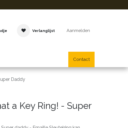
Aanmelden
ndje
Verlanglijst
Buitenspeelgoed
Cadeaus
Lifestyle
Contact
School- en bu
Super Daddy
t a Key Ring! - Super
 Super daddy - Emaille Sleutelring kan