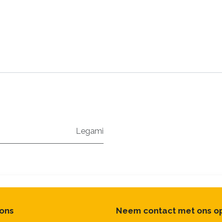
Legami
 ons
Neem contact met ons o