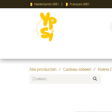
Overslaan naar inhoud
Nederlands (BE)
|
Français (BE)
Speelgoed
Puzzels & Spellen
Creat
Alle producten
Cadeau-ideeën
Kleine 