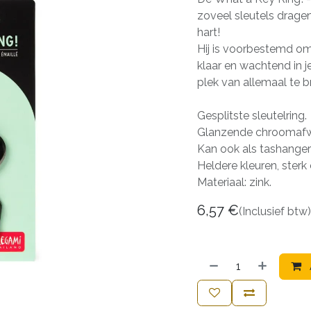
zoveel sleutels dragen a
hart!
Hij is voorbestemd om
klaar en wachtend in j
plek van allemaal te b
Gesplitste sleutelring.
Glanzende chroomafw
Kan ook als tashanger
Heldere kleuren, ster
Materiaal: zink.
6,57
€
(Inclusief btw)