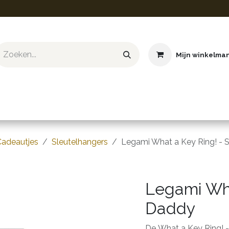
Mijn winkelma
ief & Hobby
Educatief & STEM
Knuffels
Boeken
Cadeautjes
Sleutelhangers
Legami What a Key Ring! - 
Legami Wha
Daddy
De What a Key Ring! -