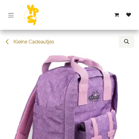
Overslaan naar inhoud
Kleine Cadeautjes