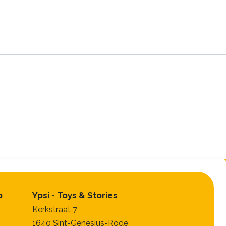
p
Ypsi - Toys & Stories
Kerkstraat 7
1640 Sint-Genesius-Rode