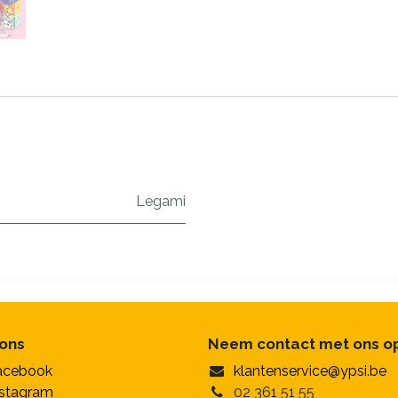
Legami
 ons
Neem contact met ons o
acebook
klantenservice@ypsi.be
nstagram
02 361 51 55