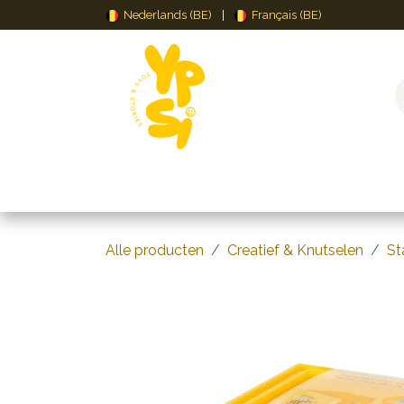
Overslaan naar inhoud
Nederlands (BE)
|
Français (BE)
Speelgoed
Puzzels & Spellen
Creat
Alle producten
Creatief & Knutselen
St