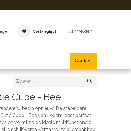
Aanmelden
ndje
Verlanglijst
Buitenspeelgoed
Cadeaus
Lifestyle
Contact
School- en bu
ie Cube - Bee
randeren... begin opnieuw! De stapelbare
Cutie Cube - Bee van Legami past perfect
bes en vormt zo de ideale multifunctionele
al je schrijfwaren. Verzamel ze allemaal: hoe