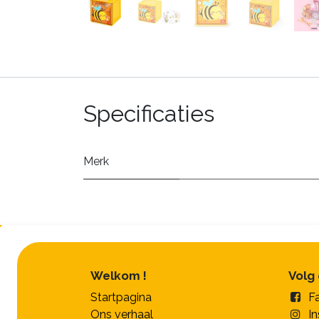
Specificaties
Merk
Welkom !
Volg
Startpagina
F
Ons verhaal
I