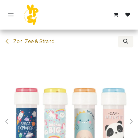
Overslaan naar inhoud
Zon, Zee & Strand