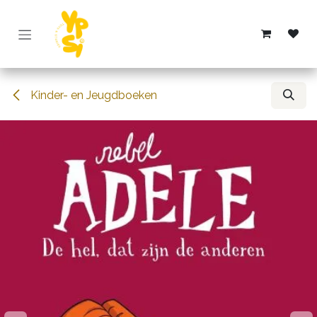
Overslaan naar inhoud
Kinder- en Jeugdboeken