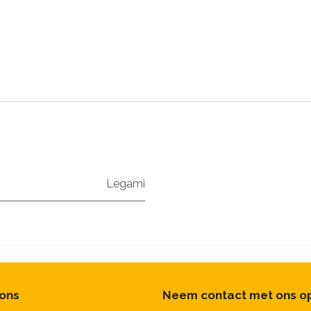
Legami
 ons
Neem contact met ons o