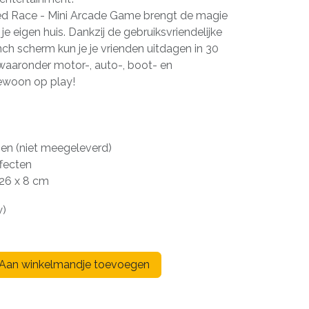
d ​​Race - Mini Arcade Game brengt de magie
je eigen huis. Dankzij de gebruiksvriendelijke
nch scherm kun je je vrienden uitdagen in 30
waaronder motor-, auto-, boot- en
gewoon op play!
jen (niet meegeleverd)
ffecten
 26 x 8 cm
w)
Aan winkelmandje toevoegen