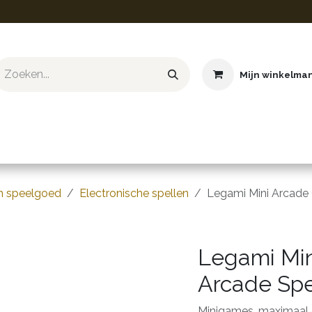
Mijn winkelma
ief & Hobby
Educatief & STEM
Knuffels
Boeken
ch speelgoed
Electronische spellen
Legami Mini Arcade
Legami Min
Arcade Spe
Minigames, maximaal 