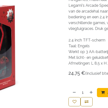
Legami's Arcade Spee
van de arcadehal naar 
bediening en een 2,4 i
verschillende games, 
vliegtuigraces. Druk 
2,4 inch TFT-scherm
Taal: Engels
Werkt op 3 AA-batteri
Met licht- en geluidse
Afmetingen: L 8,5 x H
24,75
€
(Inclusief bt