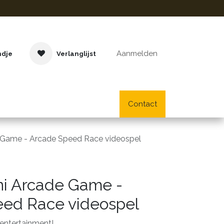
Aanmelden
ndje
Verlanglijst
Buitenspeelgoed
Cadeaus
Lifestyle
Contact
School- en bu
 Game - Arcade Speed Race videospel
i Arcade Game -
ed Race videospel
entertainment!