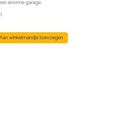
 een enorme garage.
w)
Aan winkelmandje toevoegen