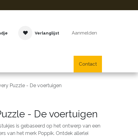
Aanmelden
ndje
Verlanglijst
Buitenspeelgoed
Cadeaus
Lifestyle
Contact
School- en bu
ery Puzzle - De voertuigen
Puzzle - De voertuigen
tukjes is gebaseerd op het ontwerp van een
rs van het merk Poppik. Ontdek allerlei