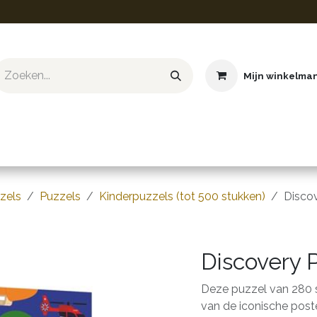
Mijn winkelma
ief & Hobby
Educatief & STEM
Knuffels
Boeken
zels
Puzzels
Kinderpuzzels (tot 500 stukken)
Discov
Discovery 
Deze puzzel van 280 s
van de iconische poste