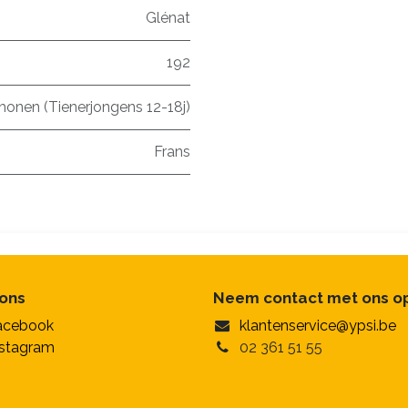
Glénat
192
honen (Tienerjongens 12-18j)
Frans
 ons
Neem contact met ons o
acebook
klantenservice@ypsi.be
nstagram
02 361 51 55