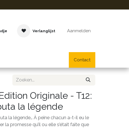
Aanmelden
ndje
Verlanglijst
Buitenspeelgoed
Cadeaus
Lifestyle
Contact
School- en bu
dition Originale - T12:
buta la légende
ta la légende… À peine chacun a-t-il eu le
la promesse qu’il ou elle s’était faite que