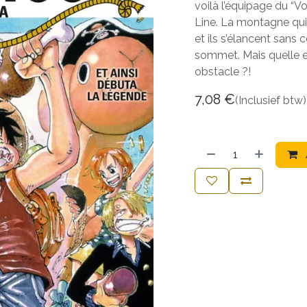
voilà l’équipage du “
Line. La montagne qui 
et ils s’élancent sans 
sommet. Mais quelle es
obstacle ?!
7,08
€
(Inclusief btw)