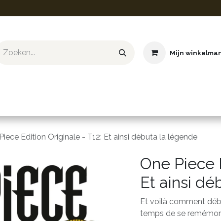
Mijn winkelma
ief & Hobby
Educatief & STEM
Knuffels
Boeken
iece Edition Originale - T12: Et ainsi débuta la légende
One Piece E
Et ainsi dé
Et voilà comment débu
temps de se remémorer 