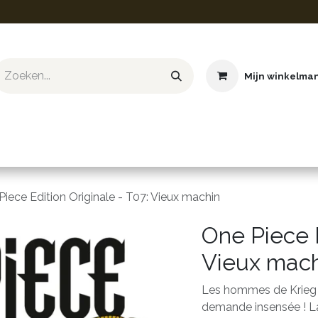
Mijn winkelma
ief & Hobby
Educatief & STEM
Knuffels
Boeken
iece Edition Originale - T07: Vieux machin
One Piece E
Vieux mac
Les hommes de Krieg t
demande insensée ! La