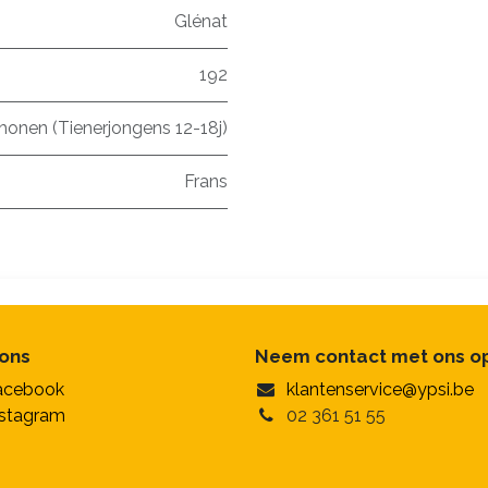
Glénat
192
honen (Tienerjongens 12-18j)
Frans
 ons
Neem contact met ons o
acebook
klantenservice@ypsi.be
nstagram
02 361 51 55