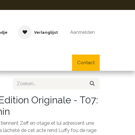
Aanmelden
ndje
Verlanglijst
Buitenspeelgoed
Cadeaus
Lifestyle
Contact
School- en bu
dition Originale - T07:
hin
iennent Zeff en otage et lui adressent une
 lâcheté de cet acte rend Luffy fou de rage