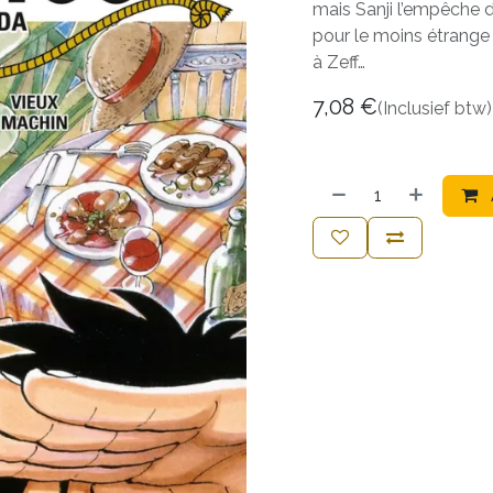
mais Sanji l’empêche d
pour le moins étrange 
à Zeff…
7,08
€
(Inclusief btw)