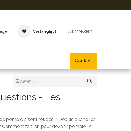
Aanmelden
ndje
Verlanglijst
Buitenspeelgoed
Cadeaus
Lifestyle
Contact
School- en bu
questions - Les
+
de pompiers sont rouges ? Depuis quand les
 ? Comment fait-on pour devenir pompier ?