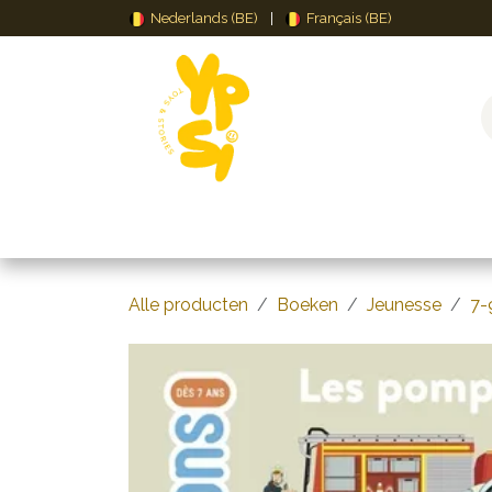
Overslaan naar inhoud
Nederlands (BE)
|
Français (BE)
Speelgoed
Puzzels & Spellen
Creat
Alle producten
Boeken
Jeunesse
7-