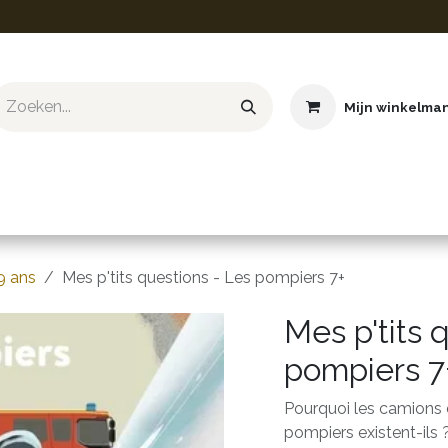
Mijn winkelma
ief & Hobby
Educatief & STEM
Knuffels
Boeken
9 ans
Mes p'tits questions - Les pompiers 7+
Mes p'tits 
pompiers 7
Pourquoi les camions 
pompiers existent-ils