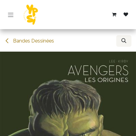
Overslaan naar inhoud
Bandes Dessinées