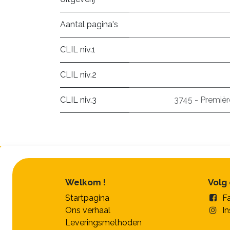
Aantal pagina's
CLIL niv.1
CLIL niv.2
CLIL niv.3
3745 - Premièr
Welkom !
Volg
Startpagina
F
Ons verhaal
I
Leveringsmethoden