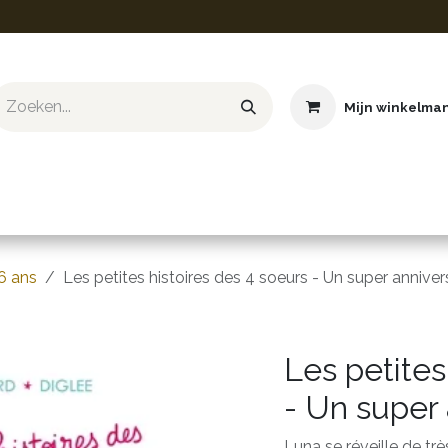
Mijn winkelma
ief & Hobby
Educatief & STEM
Knuffels
Boeken
6 ans
Les petites histoires des 4 soeurs - Un super anniver
Les petites
- Un super 
Luna se réveille de trè