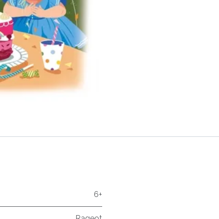
6+
Rageot