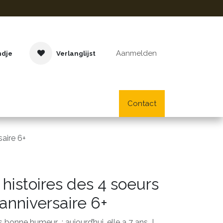
Aanmelden
ndje
Verlanglijst
Buitenspeelgoed
Cadeaus
Lifestyle
Contact
School- en bu
saire 6+
 histoires des 4 soeurs
anniversaire 6+
s bonne humeur : aujourd’hui, elle a 7 ans !