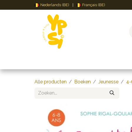
Overslaan naar inhoud
Nederlands (BE)
|
Français (BE)
Speelgoed
Puzzels & Spellen
Creat
Alle producten
Boeken
Jeunesse
4-