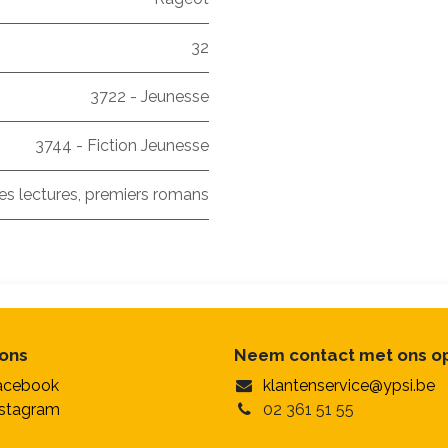
32
3722 - Jeunesse
3744 - Fiction Jeunesse
es lectures, premiers romans
 ons
Neem contact met ons o
acebook
klantenservice@ypsi.be
nstagram
02 361 51 55