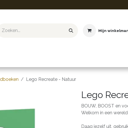
Mijn winkelma
ief & Hobby
Educatief & STEM
Knuffels
Boeken
gdboeken
Lego Recreate - Natuur
Lego Recre
BOUW, BOOST en voe
Welkom in een wereld 
Daag jezelf uit, gebr