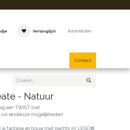
Aanmelden
ndje
Verlanglijst
Buitenspeelgoed
Cadeaus
Lifestyle
Contact
School- en bu
ate - Natuur
g een TWIST toe!
vol eindeloze mogelijkheden!
uik je fantasie en bouw met slechts 25 LEGO®