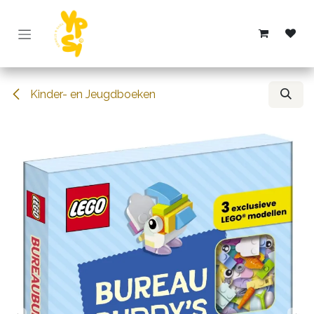
Overslaan naar inhoud
Kinder- en Jeugdboeken