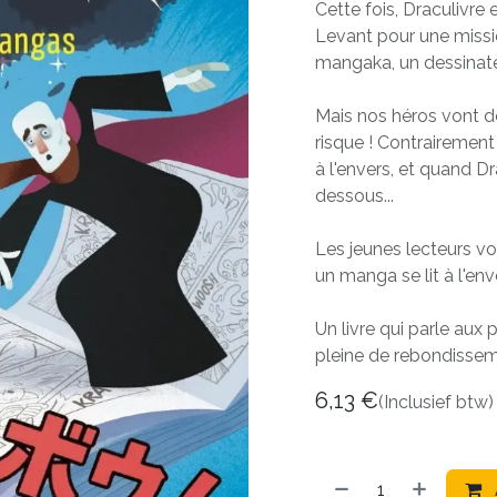
Cette fois, Draculivre
Levant pour une missio
mangaka, un dessinat
Mais nos héros vont d
risque ! Contrairement 
à l'envers, et quand D
dessous...
Les jeunes lecteurs von
un manga se lit à l'enve
Un livre qui parle au
pleine de rebondissem
6,13
€
(Inclusief btw)