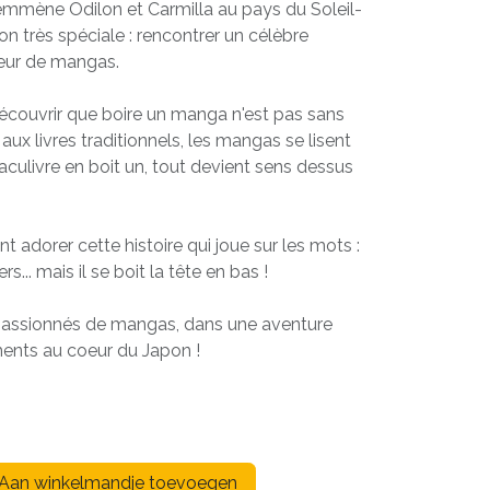
 emmène Odilon et Carmilla au pays du Soleil-
n très spéciale : rencontrer un célèbre
eur de mangas.
écouvrir que boire un manga n'est pas sans
aux livres traditionnels, les mangas se lisent
raculivre en boit un, tout devient sens dessus
t adorer cette histoire qui joue sur les mots :
rs... mais il se boit la tête en bas !
x passionnés de mangas, dans une aventure
ents au coeur du Japon !
Aan winkelmandje toevoegen