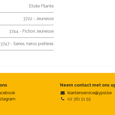
Etoile Filante
3722 - Jeunesse
3744 - Fiction Jeunesse
3747 - Séries, héros préférés
 ons
Neem contact met ons o
acebook
klantenservice@ypsi.be
nstagram
02 361 51 55