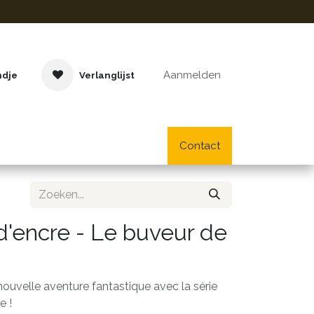
Aanmelden
ndje
Verlanglijst
Buitenspeelgoed
Cadeaus
Lifestyle
Contact
School- en bu
d'encre - Le buveur de
uvelle aventure fantastique avec la série
e !