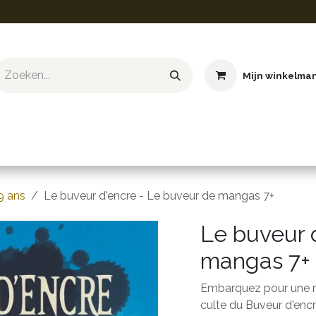
Mijn winkelma
ief & Hobby
Educatief & STEM
Knuffels
Boeken
9 ans
Le buveur d'encre - Le buveur de mangas 7+
Le buveur 
mangas 7+
Embarquez pour une no
culte du Buveur d'encr