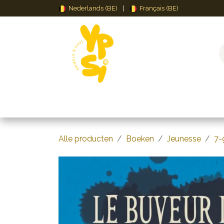
Overslaan naar inhoud
Nederlands (BE)
|
Français (BE)
Speelgoed
Puzzels & Spellen
Creat
Alle producten
Boeken
Jeunesse
7-