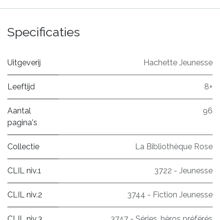
Specificaties
Uitgeverij
Hachette Jeunesse
Leeftijd
8+
Aantal
96
pagina's
Collectie
La Bibliothèque Rose
CLIL niv.1
3722 - Jeunesse
CLIL niv.2
3744 - Fiction Jeunesse
CLIL niv.3
3747 - Séries, héros préférés