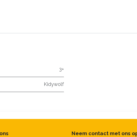
3+
Kidywolf
 ons
Neem contact met ons o