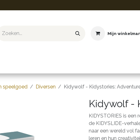
Mijn winkelma
ief & Hobby
Educatief & STEM
Knuffels
Boeken
ch speelgoed
Diversen
Kidywolf - Kidystories: Adventur
Kidywolf - 
KIDYSTORIES is een r
de KIDYSLIDE-verhale
naar een wereld vol f
leren en hun creativit