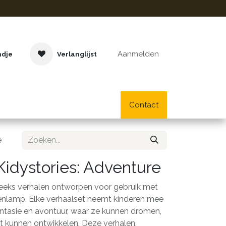
Aanmelden
ndje
Verlanglijst
Buitenspeelgoed
Cadeaus
Lifestyle
Contact
School- en bu
e
Kidystories: Adventure
eeks verhalen ontworpen voor gebruik met
nlamp. Elke verhaalset neemt kinderen mee
antasie en avontuur, waar ze kunnen dromen,
eit kunnen ontwikkelen. Deze verhalen,