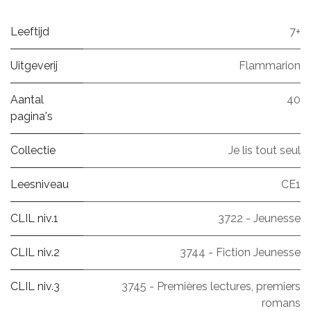
Leeftijd
7+
Uitgeverij
Flammarion
Aantal
40
pagina's
Collectie
Je lis tout seul
Leesniveau
CE1
CLIL niv.1
3722 - Jeunesse
CLIL niv.2
3744 - Fiction Jeunesse
CLIL niv.3
3745 - Premières lectures, premiers
romans