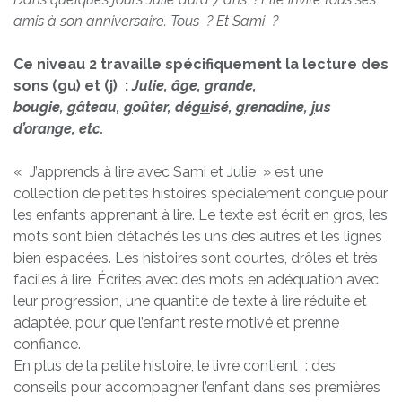
amis à son anniversaire. Tous ? Et Sami ?
Ce niveau 2 travaille spécifiquement la lecture des
sons (gu) et (j) :
J
ulie, â
g
e,
g
rande,
bou
g
ie,
g
âteau,
g
oûter, dé
gu
isé,
g
renadine,
j
us
d’oran
g
e, etc.
« J’apprends à lire avec Sami et Julie » est une
collection de petites histoires spécialement conçue pour
les enfants apprenant à lire. Le texte est écrit en gros, les
mots sont bien détachés les uns des autres et les lignes
bien espacées. Les histoires sont courtes, drôles et très
faciles à lire. Écrites avec des mots en adéquation avec
leur progression, une quantité de texte à lire réduite et
adaptée, pour que l’enfant reste motivé et prenne
confiance.
En plus de la petite histoire, le livre contient : des
conseils pour accompagner l’enfant dans ses premières