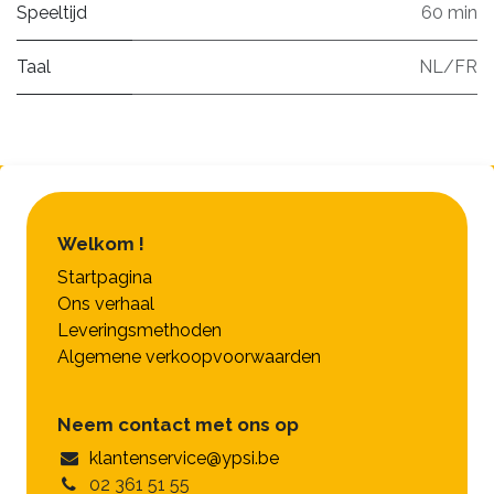
Speeltijd
60 min
Taal
NL/FR
Welkom !
Startpagina
Ons verhaal
Leveringsmethoden
Algemene verkoopvoorwaarden
Neem contact met ons op
klantenservice@ypsi.be
02 361 51 55