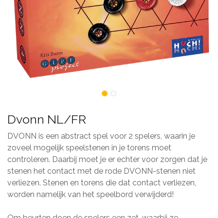
Dvonn NL/FR
DVONN is een abstract spel voor 2 spelers, waarin je
zoveel mogelijk speelstenen in je torens moet
controleren. Daarbij moet je er echter voor zorgen dat je
stenen het contact met de rode DVONN-stenen niet
verliezen. Stenen en torens die dat contact verliezen,
worden namelijk van het speelbord verwijderd!
Om beurten doen de spelers een zet, waarbij ze