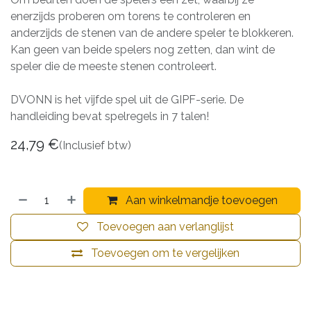
enerzijds proberen om torens te controleren en
anderzijds de stenen van de andere speler te blokkeren.
Kan geen van beide spelers nog zetten, dan wint de
speler die de meeste stenen controleert.
DVONN is het vijfde spel uit de GIPF-serie. De
handleiding bevat spelregels in 7 talen!
24,79
€
(Inclusief btw)
Aan winkelmandje toevoegen
Toevoegen aan verlanglijst
Toevoegen om te vergelijken