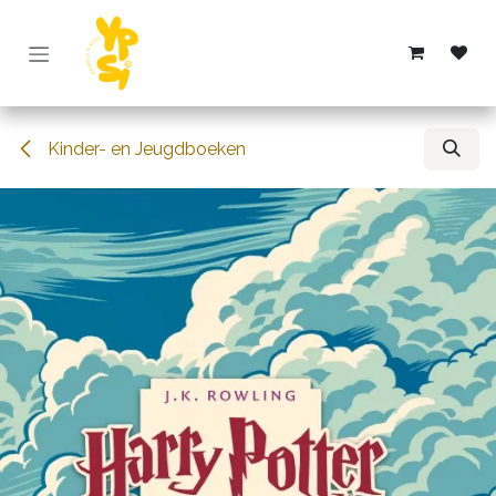
Overslaan naar inhoud
Kinder- en Jeugdboeken