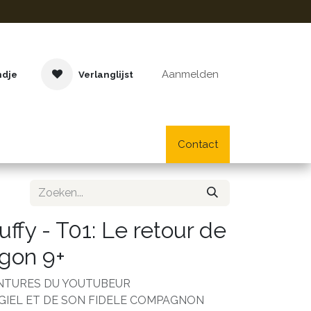
Aanmelden
ndje
Verlanglijst
Buitenspeelgoed
Cadeaus
Lifestyle
Contact
School- en bu
luffy - T01: Le retour de
agon 9+
NTURES DU YOUTUBEUR
IGIEL ET DE SON FIDELE COMPAGNON