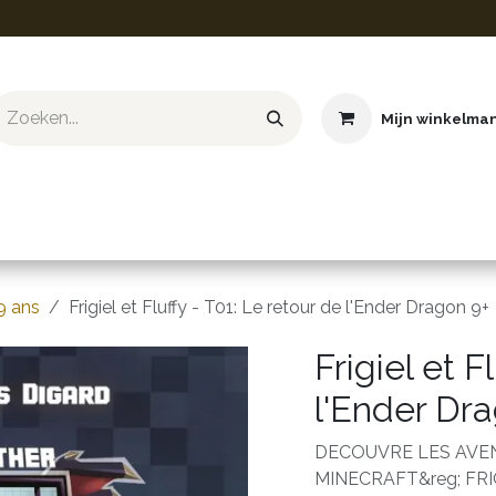
Mijn winkelma
ief & Hobby
Educatief & STEM
Knuffels
Boeken
9 ans
Frigiel et Fluffy - T01: Le retour de l'Ender Dragon 9+
Frigiel et F
l'Ender Dr
DECOUVRE LES AVE
MINECRAFT&reg; FR