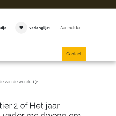
Aanmelden
ndje
Verlanglijst
Buitenspeelgoed
Cadeaus
Lifestyle
Contact
School- en bu
de van de wereld 13+
ier 2 of Het jaar
jn vader me dwong om