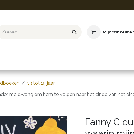
Mijn winkelma
ief & Hobby
Educatief & STEM
Knuffels
Boeken
gdboeken
13 tot 15 jaar
 vader me dwong om hem te volgen naar het einde van het ein
Fanny Clout
waarin mi