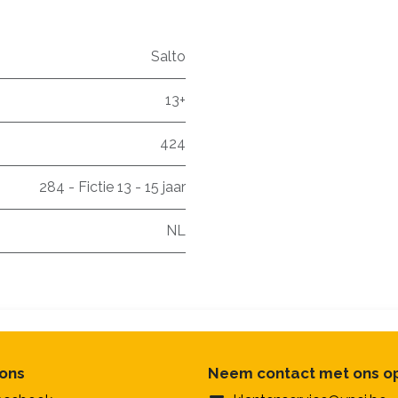
Salto
13+
424
284 - Fictie 13 - 15 jaar
NL
 ons
Neem contact met ons o