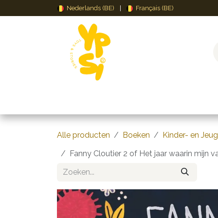
Overslaan naar inhoud
Nederlands (BE)
|
Français (BE)
Speelgoed
Puzzels & Spellen
Creat
Alle producten
Boeken
Kinder- en Jeu
Fanny Cloutier 2 of Het jaar waarin mijn