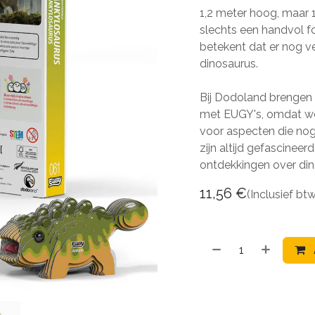
1,2 meter hoog, maar 1
slechts een handvol f
betekent dat er nog v
dinosaurus.
Bij Dodoland brengen 
met EUGY's, omdat we 
voor aspecten die nog 
zijn altijd gefascinee
ontdekkingen over di
11,56
€
(Inclusief bt