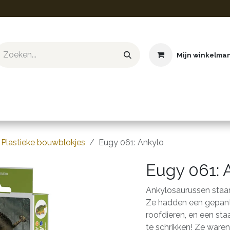
Mijn winkelma
ief & Hobby
Educatief & STEM
Knuffels
Boeken
Plastieke bouwblokjes
Eugy 061: Ankylo
Eugy 061: 
Ankylosaurussen staan
Ze hadden een gepant
roofdieren, en een sta
te schrikken! Ze waren