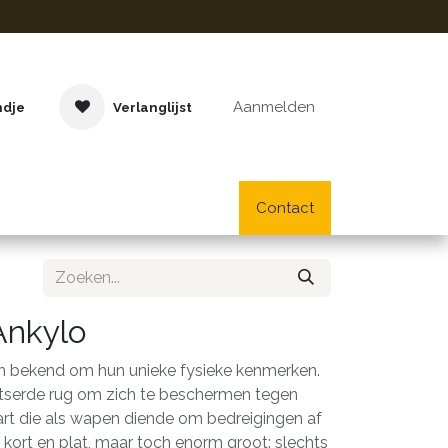
Aanmelden
ndje
Verlanglijst
Buitenspeelgoed
Cadeaus
Lifestyle
Contact
School- en bu
Ankylo
 ​​bekend om hun unieke fysieke kenmerken.
serde rug om zich te beschermen tegen
art die als wapen diende om bedreigingen af ​​
 kort en plat, maar toch enorm groot: slechts