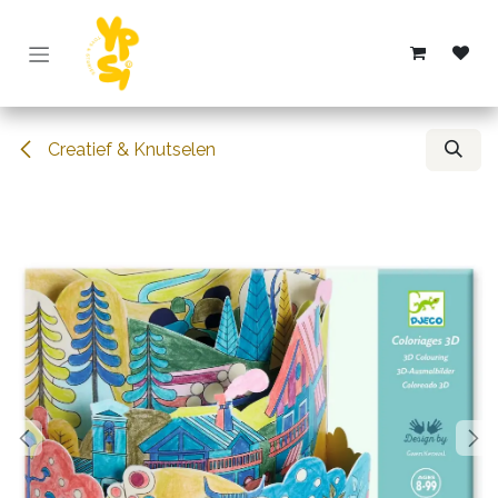
Overslaan naar inhoud
Creatief & Knutselen