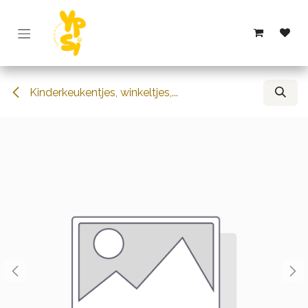
Overslaan naar inhoud
Kinderkeukentjes, winkeltjes,...