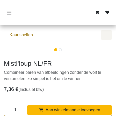
Overslaan naar inhoud
Kaartspellen
Misti'loup NL/FR
Combineer paren van afbeeldingen zonder de wolf te
verzamelen: zo simpel is het om te winnen!
7,36
€
(Inclusief btw)
Aan winkelmandje toevoegen