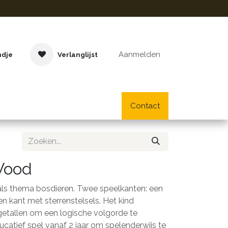
Aanmelden
ndje
Verlanglijst
Buitenspeelgoed
Cadeaus
Lifestyle
Contact
School- en bu
Wood
ls thema bosdieren. Twee speelkanten: een
een kant met sterrenstelsels. Het kind
getallen om een logische volgorde te
catief spel vanaf 2 jaar om spelenderwijs te