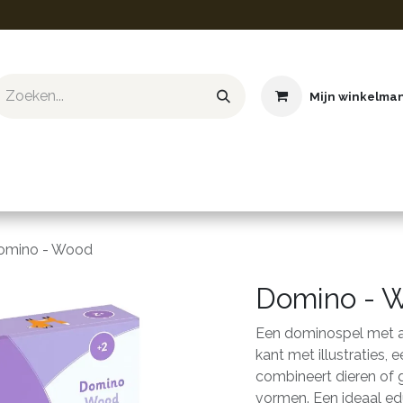
Mijn winkelma
ief & Hobby
Educatief & STEM
Knuffels
Boeken
omino - Wood
Domino - 
Een dominospel met a
kant met illustraties, 
combineert dieren of 
vormen. Een ideaal edu