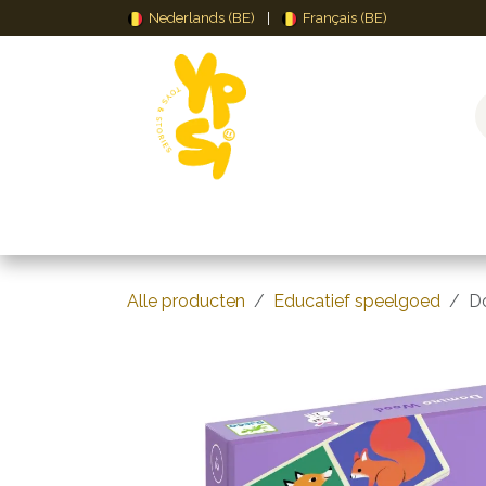
Overslaan naar inhoud
Nederlands (BE)
|
Français (BE)
Speelgoed
Puzzels & Spellen
Creat
Alle producten
Educatief speelgoed
D