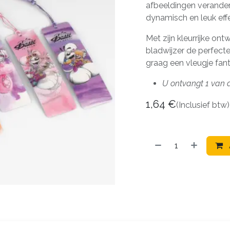
afbeeldingen verander
dynamisch en leuk effe
Met zijn kleurrijke ont
bladwijzer de perfecte
graag een vleugje fa
U ontvangt 1 van 
1,64
€
(Inclusief btw)