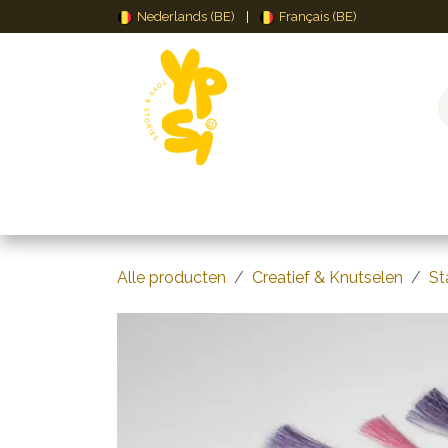
Overslaan naar inhoud
Nederlands (BE)
|
Français (BE)
Speelgoed
Puzzels & Spellen
Creat
Alle producten
Creatief & Knutselen
St