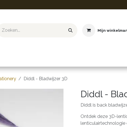
Mijn winkelma
ief & Hobby
Educatief & STEM
Knuffels
Boeken
ationery
Diddl - Bladwijzer 3D
Diddl - Bla
Diddl is back bladwijz
Ontdek deze 3D-lenticu
lenticulairtechnologie 