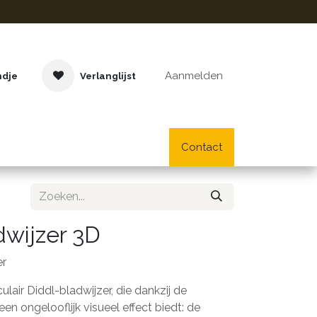
Aanmelden
ndje
Verlanglijst
Buitenspeelgoed
Cadeaus
Lifestyle
Contact
School- en bu
dwijzer 3D
er
lair Diddl-bladwijzer, die dankzij de
een ongelooflijk visueel effect biedt: de