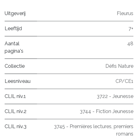
Uitgeverij
Fleurus
Leeftijd
7+
Aantal
48
pagina's
Collectie
Défis Nature
Leesniveau
CP/CE1
CLIL niv.1
3722 - Jeunesse
CLIL niv.2
3744 - Fiction Jeunesse
CLIL niv.3
3745 - Premières lectures, premiers
romans