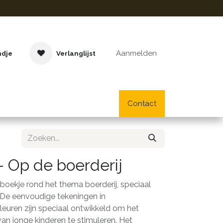
Aanmelden
ndje
Verlanglijst
Buitenspeelgoed
Cadeaus
Lifestyle
Contact
School- en bu
- Op de boerderij
jkboekje rond het thema boerderij, speciaal
. De eenvoudige tekeningen in
kleuren zijn speciaal ontwikkeld om het
n jonge kinderen te stimuleren. Het