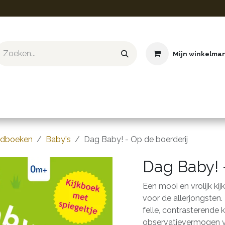
Mijn winkelma
ief & Hobby
Educatief & STEM
Knuffels
Boeken
gdboeken
Baby's
Dag Baby! - Op de boerderij
Dag Baby! 
Een mooi en vrolijk ki
voor de allerjongsten
felle, contrasterende 
observatievermogen va