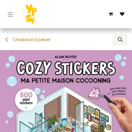
Overslaan naar inhoud
Creatieve boeken