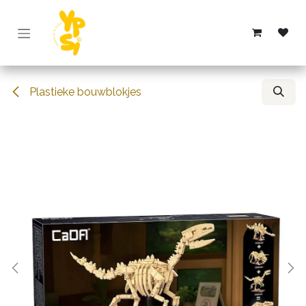
Overslaan naar inhoud
Plastieke bouwblokjes