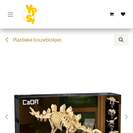
Overslaan naar inhoud
Plastieke bouwblokjes