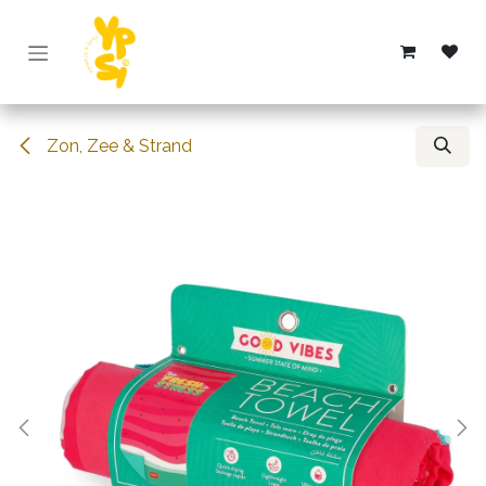
Overslaan naar inhoud
Zon, Zee & Strand